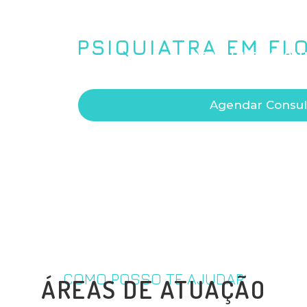
DR. MARCO 
PSIQUIATRA EM FL
CONSULTAS ON
Agendar Consul
COMO POSSO TE AJUDAR
ÁREAS DE ATUAÇÃO